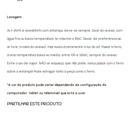
Lavagem
As t-shirts e sweatshirts com estampa, deve-se sempre, lavar do avesso, com
água fria ou baixa temperatura, no máximo a 30ºC. Secar, de preferência ao
ar livre (virada do avesso), mas nunca diretamente à luz do sol. Passar a ferro,
a uma temperatura baixa ou média, entre 100 e 160ºC, sempre do avesso.
Evite o uso de vapor. NÃO se esqueça, que não pode, nunca passar com o ferro
sobre a estampa! Pode estragar tanto a peça como o ferro.
*A cor do produto pode variar dependendo da configuração do
computador, tablet ou telemóvel que está a usar.
PARTILHAR ESTE PRODUTO