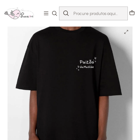
Início
T-shirts com Mensagem
Dia Do Pai
T-shirt Paizão