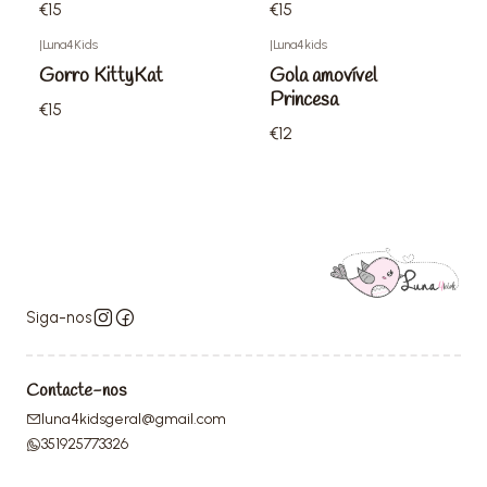
€15
€15
|
Luna4Kids
|
Luna4kids
Gorro KittyKat
Gola amovível
Princesa
€15
€12
Siga-nos
Contacte-nos
luna4kidsgeral@gmail.com
351925773326