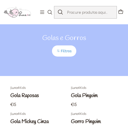
Início
Loja
Acessórios
Golas e Gorros
Golas e Gorros
Filtros
|
Luna4Kids
|
Luna4Kids
Gola Raposas
Gola Pinguim
€15
€15
|
Luna4Kids
|
Luna4Kids
Gola Mickey Cinza
Gorro Pinguim