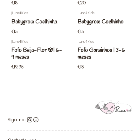
€18
€20
|
Luna4Kids
|
Luna4Kids
Babygrow Coelhinha
Babygrow Coelhinho
€15
€15
|
Luna4Kids
|
Luna4kids
Fofo Beija-Flor 🌸| 6-
Fofo Gansinhos | 3-6
9 meses
meses
€19,95
€18
Siga-nos