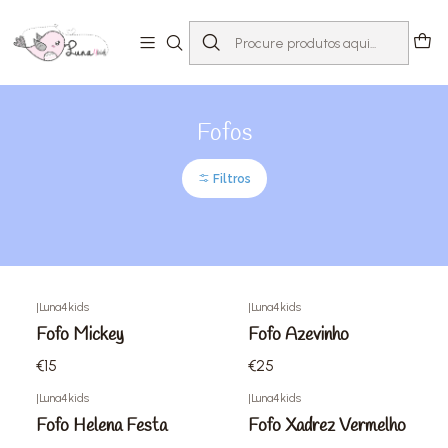
Início
Loja
Bebé 0-24 meses
Fofos
Fofos
Filtros
|
Luna4kids
|
Luna4kids
Fofo Mickey
Fofo Azevinho
€15
€25
|
Luna4kids
|
Luna4kids
Fofo Helena Festa
Fofo Xadrez Vermelho