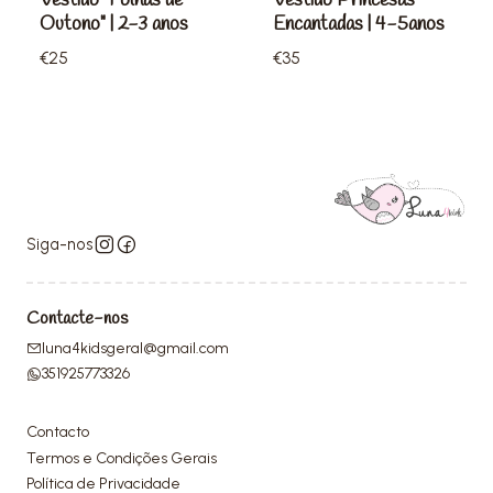
Vestido "Folhas de
Vestido Princesas
Outono" | 2-3 anos
Encantadas | 4-5anos
€25
€35
Siga-nos
Contacte-nos
luna4kidsgeral@gmail.com
351925773326
Contacto
Termos e Condições Gerais
Política de Privacidade