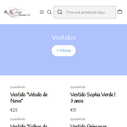
Início
Loja
Criança 2-12 anos
Vestidos
Vestidos
Filtros
|
Luna4kids
|
Luna4Kids
Vestido "Veludo de
Vestido Sophia Verde |
Neve"
3 anos
€25
€15
|
Luna4kids
|
Luna4Kids