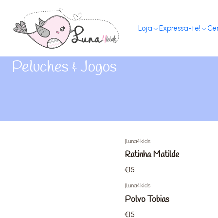
Loja
Expressa-te!
Ce
Peluches & Jogos
|
Luna4kids
Ratinha Matilde
€15
|
Luna4kids
Polvo Tobias
€15