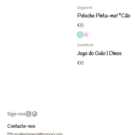
Dogpaint
|
Peluche Pinta-me! *Cão
€10
|
Luna4Kids
Jogo do Galo | Dinos
€10
Siga-nos
Contacte-nos
luna4kidsgeral@gmail.com