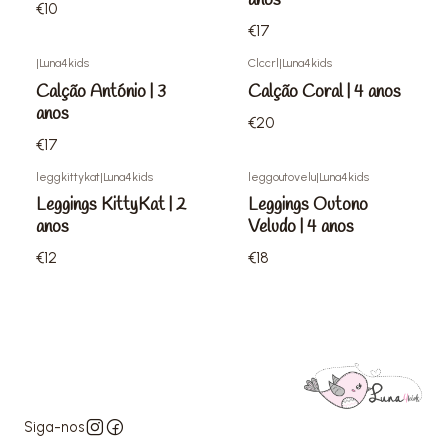
anos
€10
€17
|
Luna4kids
Clccrl
|
Luna4kids
Não Disponível
Calção António | 3
Calção Coral | 4 anos
anos
€20
€17
leggkittykat
|
Luna4kids
leggoutovelu
|
Luna4kids
Esgotado
Leggings KittyKat | 2
Leggings Outono
anos
Veludo | 4 anos
€12
€18
Siga-nos