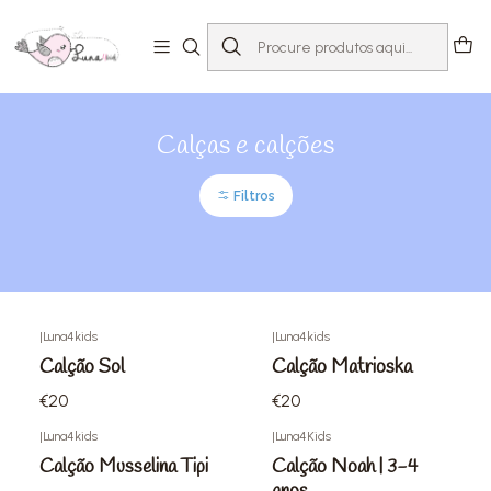
Início
Loja
Criança 2-12 anos
Calças e calções
Calças e calções
Filtros
|
Luna4kids
|
Luna4kids
Calção Sol
Calção Matrioska
€20
€20
|
Luna4kids
|
Luna4Kids
Calção Musselina Tipi
Calção Noah | 3-4