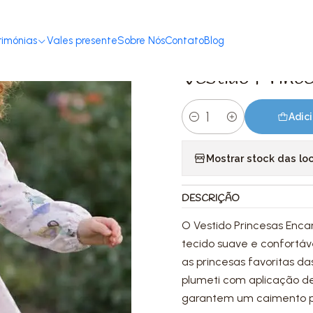
Loja
Criança 2-12 anos
Vestidos
Vestido Princesas Encantadas | 4
rimónias
Vales presente
Sobre Nós
Contato
Blog
|
Vestido Princ
Adici
Quantidade
Mostrar stock das lo
DESCRIÇÃO
O Vestido Princesas Enc
tecido suave e confortá
as princesas favoritas 
plumeti com aplicação de
garantem um caimento pe