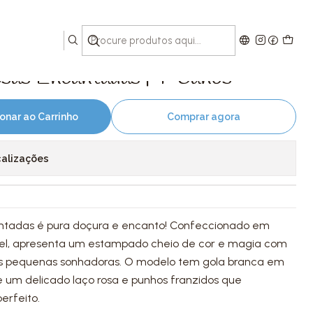
-5anos
esas Encantadas | 4-5anos
onar ao Carrinho
Comprar agora
calizações
antadas é pura doçura e encanto! Confeccionado em
vel, apresenta um estampado cheio de cor e magia com
das pequenas sonhadoras. O modelo tem gola branca em
 um delicado laço rosa e punhos franzidos que
rfeito.