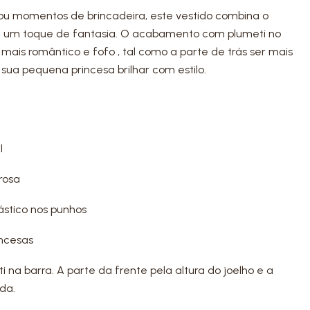
s ou momentos de brincadeira, este vestido combina o
 um toque de fantasia. O acabamento com plumeti no
mais romântico e fofo , tal como a parte de trás ser mais
sua pequena princesa brilhar com estilo.
l
rosa
stico nos punhos
incesas
na barra. A parte da frente pela altura do joelho e a
da.