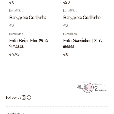
€18
€20
|
Luna4Kids
|
Luna4Kids
Babygrow Coelhinha
Babygrow Coelhinho
€15
€15
|
Luna4Kids
|
Luna4kids
Fofo Beija-Flor 🌸| 6-
Fofo Gansinhos | 3-6
9 meses
meses
€19,95
€18
Follow us