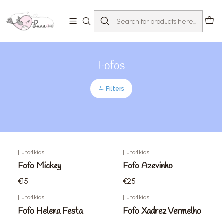
Home
Loja
Bebé 0-24 meses
Fofos
Fofos
Filters
|
Luna4kids
|
Luna4kids
Fofo Mickey
Fofo Azevinho
€15
€25
|
Luna4kids
|
Luna4kids
Fofo Helena Festa
Fofo Xadrez Vermelho