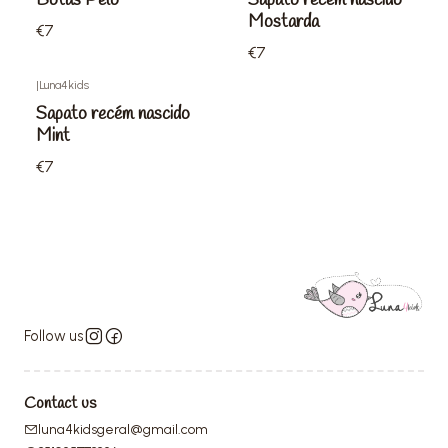
Botas Pêlo
Sapato recém nascido
Mostarda
€7
€7
|
Luna4kids
Sapato recém nascido
Mint
€7
Follow us
Contact us
luna4kidsgeral@gmail.com