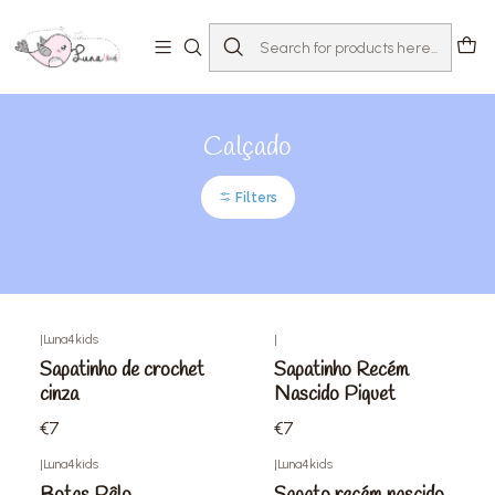
Home
Loja
Acessórios
Calçado
Calçado
Filters
|
Luna4kids
|
Sapatinho de crochet
Sapatinho Recém
cinza
Nascido Piquet
€7
€7
|
Luna4kids
|
Luna4kids