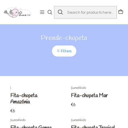
Home
Loja
Acessórios
Prende-chupeta
Prende-chupeta
Filters
|
|
Luna4kids
Fita-chupeta
Fita-chupeta Mar
Amazónia
€6
€6
|
Luna4kids
|
Luna4kids