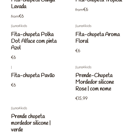
Fita-chupeta Ganga
Fita-chupeta Tropical
Lavada
€6
from
€6
from
|
Luna4kids
|
Luna4kids
Fita-chupeta Polka
Fita-chupeta Aroma
Dot Alface com pinta
Floral
Azul
€6
€6
|
|
Luna4kids
Fita-chupeta Pavão
Prende-Chupeta
Mordedor silicone
€6
Rose | com nome
€15,99
|
Luna4kids
Prende chupeta
mordedor silicone |
verde