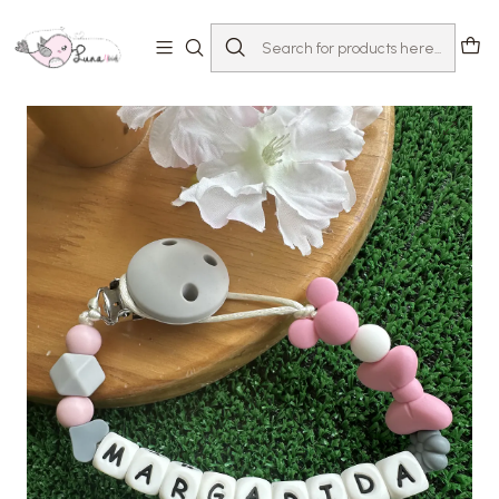
Home
Loja
Acessórios
Prende-chupeta
Prende-Chupeta Mordedor silicone Rose | com nome