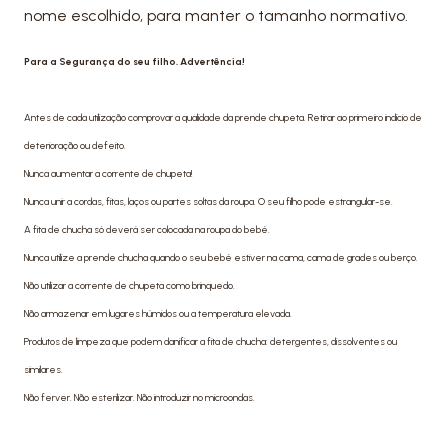
nome escolhido, para manter o tamanho normativo.
Para a Segurança do seu filho. Advertência!
Antes de cada utilização comprovar a qualidade da prende chupeta. Retirar ao primeiro indício de
deterioração ou defeito.
Nunca aumentar a corrente de chupeta!
Nunca unir a cordas, fitas, laços ou partes soltas da roupa. O seu filho pode estrangular-se.
A fita de chucha só deverá ser colocada na roupa do bebé.
Nunca utilize a prende chucha quando o seu bebé estiver na cama, cama de grades ou berço.
Não utilizar a corrente de chupeta como brinquedo.
Não armazenar em lugares húmidos ou a temperatura elevada.
Produtos de limpeza que podem danificar a fita de chucha: detergentes, dissolventes ou
similares.
Não ferver. Não esterilizar. Não introduzir no microondas.