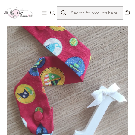
Home
Loja
Acessórios
Prende-chupeta
Fita-chupeta Mar