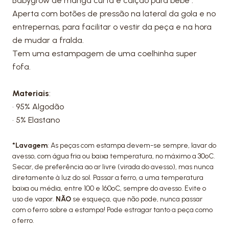
Babygrow de manga curta e calção para bebé .
Aperta com botões de pressão na lateral da gola e no
entrepernas, para facilitar o vestir da peça e na hora
de mudar a fralda.
Tem uma estampagem de uma coelhinha super
fofa.
Materiais
:
• 95% Algodão
• 5% Elastano
*Lavagem
: As peças com estampa devem-se sempre, lavar do
avesso, com água fria ou baixa temperatura, no máximo a 30ºC.
Secar, de preferência ao ar livre (virada do avesso), mas nunca
diretamente à luz do sol. Passar a ferro, a uma temperatura
baixa ou média, entre 100 e 160ºC, sempre do avesso. Evite o
uso de vapor.
NÃO
se esqueça, que não pode, nunca passar
com o ferro sobre a estampa! Pode estragar tanto a peça como
o ferro.