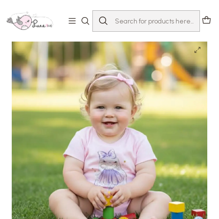
Home
Loja
Bebé 0-24 meses
Fofos
Babygrow Coelhinha