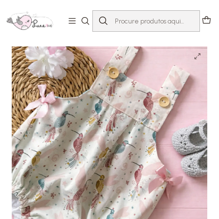
Início
Loja
Bebé 0-24 meses
Fofos
Fofo Beija-Flor 🌸| 6-9 meses