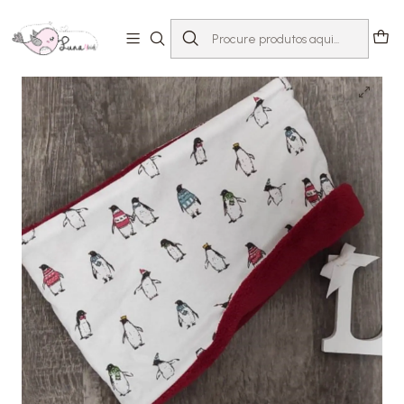
Início
Loja
Acessórios
Golas e Gorros
Gola Pinguim