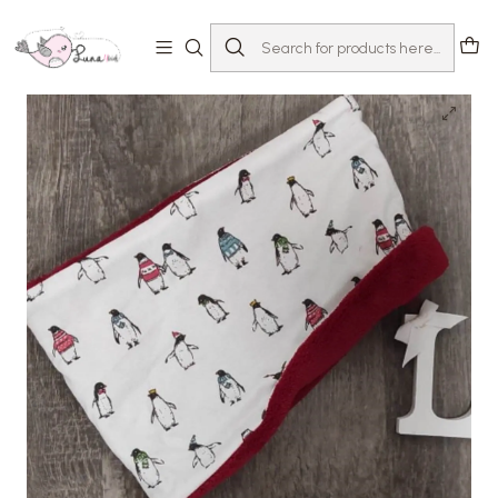
Home
Loja
Acessórios
Golas e Gorros
Gola Pinguim