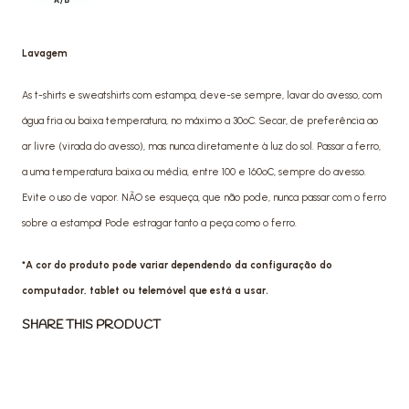
Lavagem
As t-shirts e sweatshirts com estampa, deve-se sempre, lavar do avesso, com
água fria ou baixa temperatura, no máximo a 30ºC. Secar, de preferência ao
ar livre (virada do avesso), mas nunca diretamente à luz do sol. Passar a ferro,
a uma temperatura baixa ou média, entre 100 e 160ºC, sempre do avesso.
Evite o uso de vapor. NÃO se esqueça, que não pode, nunca passar com o ferro
sobre a estampa! Pode estragar tanto a peça como o ferro.
*A cor do produto pode variar dependendo da configuração do
computador, tablet ou telemóvel que está a usar.
SHARE THIS PRODUCT