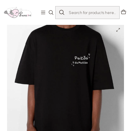
Home
T-shirts com Mensagem
Dia Do Pai
T-shirt Paizão