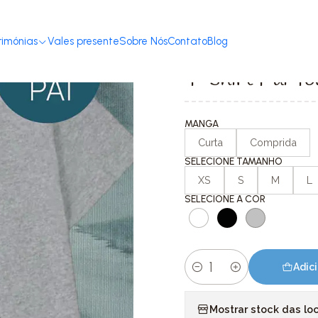
Início
T-shirts com Mensagem
Dia Do Pai
T-shirt Pai Todos os Nome
rimónias
Vales presente
Sobre Nós
Contato
Blog
|
T-shirt Pai T
MANGA
Curta
Comprida
SELECIONE TAMANHO
XS
S
M
L
SELECIONE A COR
Adici
Quantidade
Mostrar stock das lo