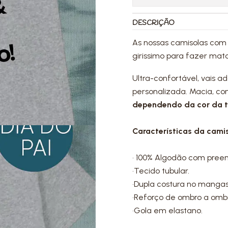
DESCRIÇÃO
As nossas camisolas com
girissimo para fazer mat
Ultra-confortável, vais a
personalizada. Macia, con
dependendo da cor da t-
Características da camis
• 100% Algodão com pree
•Tecido tubular.
•Dupla costura no mangas
•Reforço de ombro a omb
•Gola em elastano.