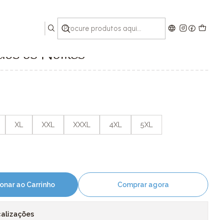
s
odos os Nomes
XL
XXL
XXXL
4XL
5XL
onar ao Carrinho
Comprar agora
calizações