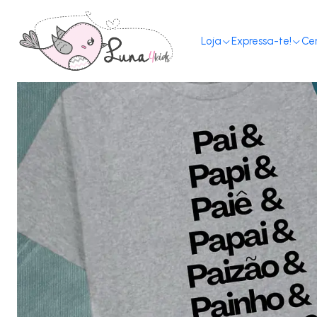
Loja
Expressa-te!
Ce