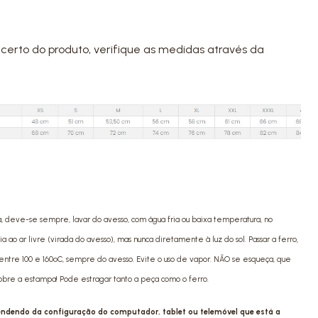
certo do produto, verifique as medidas através da
a, deve-se sempre, lavar do avesso, com água fria ou baixa temperatura, no
ao ar livre (virada do avesso), mas nunca diretamente à luz do sol. Passar a ferro,
ntre 100 e 160ºC, sempre do avesso. Evite o uso de vapor. NÃO se esqueça, que
sobre a estampa! Pode estragar tanto a peça como o ferro.
pendendo da configuração do computador, tablet ou telemóvel que está a