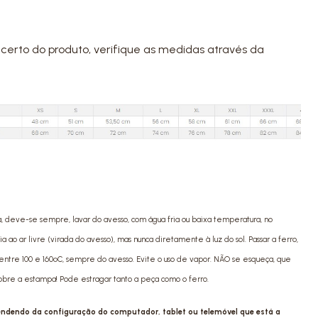
certo do produto, verifique as medidas através da
a, deve-se sempre, lavar do avesso, com água fria ou baixa temperatura, no
ao ar livre (virada do avesso), mas nunca diretamente à luz do sol. Passar a ferro,
ntre 100 e 160ºC, sempre do avesso. Evite o uso de vapor. NÃO se esqueça, que
sobre a estampa! Pode estragar tanto a peça como o ferro.
pendendo da configuração do computador, tablet ou telemóvel que está a