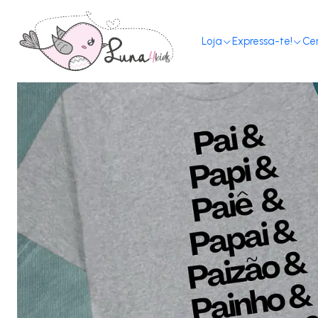
Loja
Expressa-te!
Ce