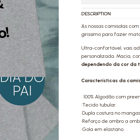
DESCRIPTION
As nossas camisolas com
girissimo para fazer mat
Ultra-confortável, vais a
personalizada. Macia, con
dependendo da cor da t-
Características da camis
• 100% Algodão com pree
•Tecido tubular.
•Dupla costura no mangas
•Reforço de ombro a omb
•Gola em elastano.