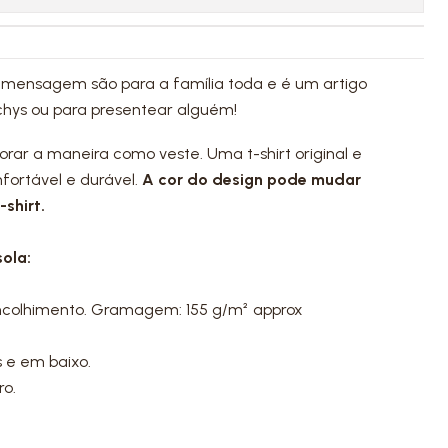
 mensagem são para a família toda e é um artigo
chys ou para presentear alguém!
dorar a maneira como veste. Uma t-shirt original e
fortável e durável.
A cor do design pode mudar
shirt.
ola:
ncolhimento. Gramagem: 155 g/m² approx
 e em baixo.
ro.