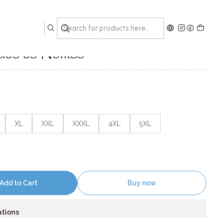
es
odos os Nomes
XL
XXL
XXXL
4XL
5XL
Add to Cart
Buy now
ations