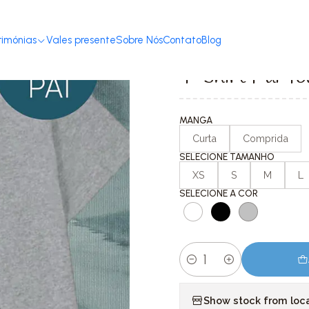
Home
T-shirts com Mensagem
Dia Do Pai
T-shirt Pai Todos os Nom
rimónias
Vales presente
Sobre Nós
Contato
Blog
|
T-shirt Pai T
MANGA
Curta
Comprida
SELECIONE TAMANHO
XS
S
M
L
SELECIONE A COR
Quantity
Show stock from loc