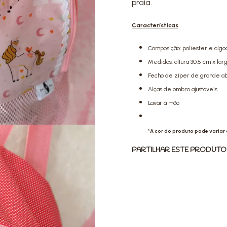
praia.
Características
Composição: poliester e algod
Medidas: altura 30,5 cm x lar
Fecho de zíper de grande a
Alças de ombro ajustáveis
Lavar à mão
*A cor do produto pode variar
PARTILHAR ESTE PRODUTO