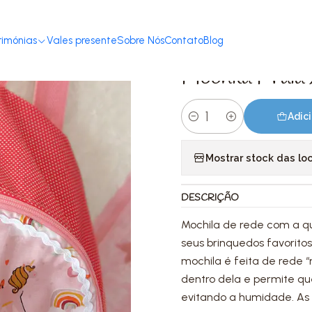
Início
Loja
Acessórios
Mochilas & Estojos
Mochila Praia XL Unicórnio
rimónias
Vales presente
Sobre Nós
Contato
Blog
|
Mochila Praia
Adici
Quantidade
Mostrar stock das lo
DESCRIÇÃO
Mochila de rede com a qua
seus brinquedos favoritos
mochila é feita de rede “
dentro dela e permite q
evitando a humidade. As c