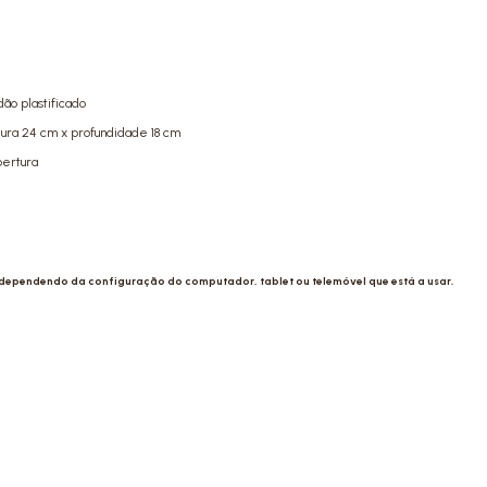
ão plastificado
gura 24 cm x profundidade 18 cm
bertura
 dependendo da configuração do computador, tablet ou telemóvel que está a usar.