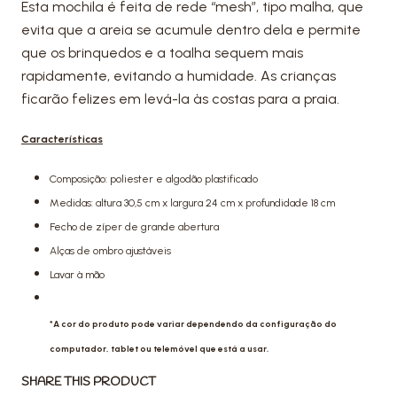
Esta mochila é feita de rede “mesh”, tipo malha, que
evita que a areia se acumule dentro dela e permite
que os brinquedos e a toalha sequem mais
rapidamente, evitando a humidade. As crianças
ficarão felizes em levá-la às costas para a praia.
Características
Composição: poliester e algodão plastificado
Medidas: altura 30,5 cm x largura 24 cm x profundidade 18 cm
Fecho de zíper de grande abertura
Alças de ombro ajustáveis
Lavar à mão
*A cor do produto pode variar dependendo da configuração do
computador, tablet ou telemóvel que está a usar.
SHARE THIS PRODUCT