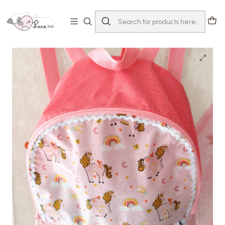
Home
Loja
Acessórios
Mochilas & Estojos
Mochila Praia XL Unicórnio