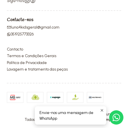
Siga-nos
Contacte-nos
luna4kidsgeral@gmail.com
351925773326
Contacto
Termos e Condições Gerais
Política de Privacidade
Lavagem e tratamento das peças
Envie-nos uma mensagem de
2026 Luna4Kids.
WhatsApp
Todos os Direitos Reservados.
Com tecnologia Jumpseller
.