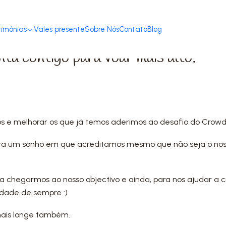
Home
Blog
A Luna4Kids conta contigo para voar mais alto!
rimónias
Vales presente
Sobre Nós
Contato
Blog
ta contigo para voar mais alto!
os e melhorar os que já temos aderimos ao desafio do Crowd
para um sonho em que acreditamos mesmo que não seja o no
 chegarmos ao nosso objectivo e ainda, para nos ajudar a c
idade de sempre :)
mais longe também.