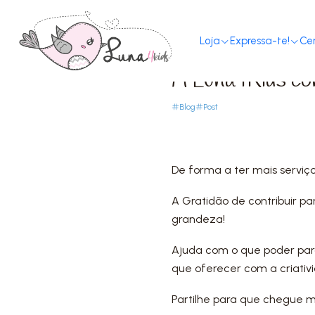
Loja
Expressa-te!
Ce
PUBLISHED ON 1/3/2023
A Luna4Kids con
Blog
Post
De forma a ter mais serviç
A Gratidão de contribuir 
grandeza!
Ajuda com o que poder para
que oferecer com a criativ
Partilhe para que chegue 