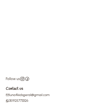
Follow us
Contact us
luna4kidsgeral@gmail.com
351925773326