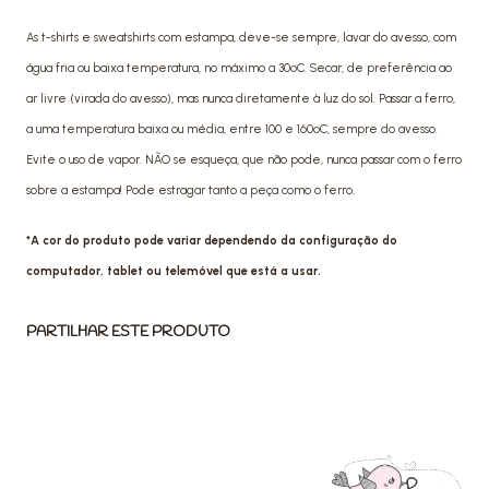
As t-shirts e sweatshirts com estampa, deve-se sempre, lavar do avesso, com
água fria ou baixa temperatura, no máximo a 30ºC. Secar, de preferência ao
ar livre (virada do avesso), mas nunca diretamente à luz do sol. Passar a ferro,
a uma temperatura baixa ou média, entre 100 e 160ºC, sempre do avesso.
Evite o uso de vapor. NÃO se esqueça, que não pode, nunca passar com o ferro
sobre a estampa! Pode estragar tanto a peça como o ferro.
*A cor do produto pode variar dependendo da configuração do
computador, tablet ou telemóvel que está a usar.
PARTILHAR ESTE PRODUTO