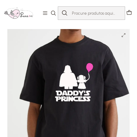
Início
T-shirts com Mensagem
Dia Do Pai
T-Shirt StarWars Daddy