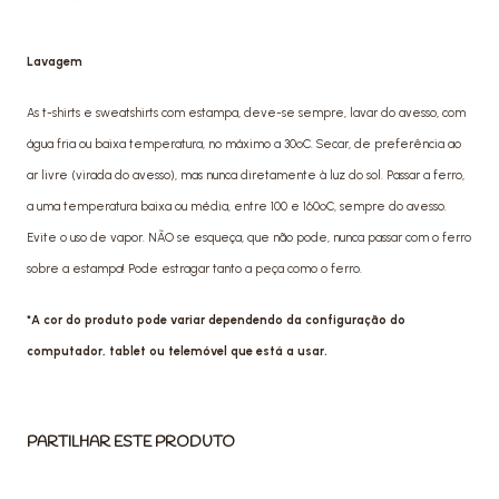
Lavagem
As t-shirts e sweatshirts com estampa, deve-se sempre, lavar do avesso, com
água fria ou baixa temperatura, no máximo a 30ºC. Secar, de preferência ao
ar livre (virada do avesso), mas nunca diretamente à luz do sol. Passar a ferro,
a uma temperatura baixa ou média, entre 100 e 160ºC, sempre do avesso.
Evite o uso de vapor. NÃO se esqueça, que não pode, nunca passar com o ferro
sobre a estampa! Pode estragar tanto a peça como o ferro.
*A cor do produto pode variar dependendo da configuração do
computador, tablet ou telemóvel que está a usar.
PARTILHAR ESTE PRODUTO