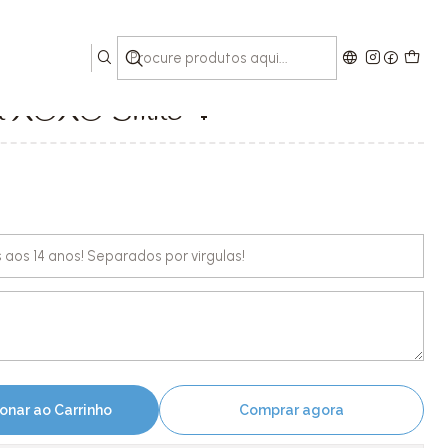
til XOXO Smile 💖
onar ao Carrinho
Comprar agora