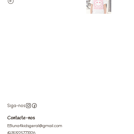
Siga-nos
Contacte-nos
luna4kidsgeral@gmail.com
351925773326