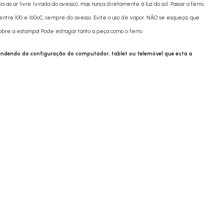
ao ar livre (virada do avesso), mas nunca diretamente à luz do sol. Passar a ferro,
ntre 100 e 160ºC, sempre do avesso. Evite o uso de vapor. NÃO se esqueça, que
sobre a estampa! Pode estragar tanto a peça como o ferro.
pendendo da configuração do computador, tablet ou telemóvel que está a