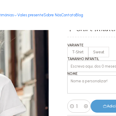
Início
Loja
S. Valentim
T-shirt Infantil XOXO Smile 💖
rimónias
Vales presente
Sobre Nós
Contato
Blog
|
T-shirt Infan
VARIANTE
T-Shirt
Sweat
TAMANHO INFANTIL
NOME
Adici
Quantidade