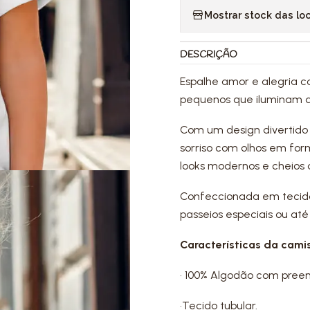
Mostrar stock das lo
DESCRIÇÃO
Espalhe amor e alegria c
pequenos que iluminam q
Com um design divertido 
sorriso com olhos em fo
looks modernos e cheios
Confeccionada em tecido 
passeios especiais ou at
Características da camis
• 100% Algodão com pree
•Tecido tubular.