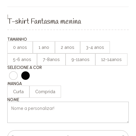
|
T-shirt Fantasma menina
TAMANHO
0 anos
1 ano
2 anos
3-4 anos
5-6 anos
7-8anos
9-11anos
12-14anos
SELECIONE A COR
MANGA
Curta
Comprida
NOME