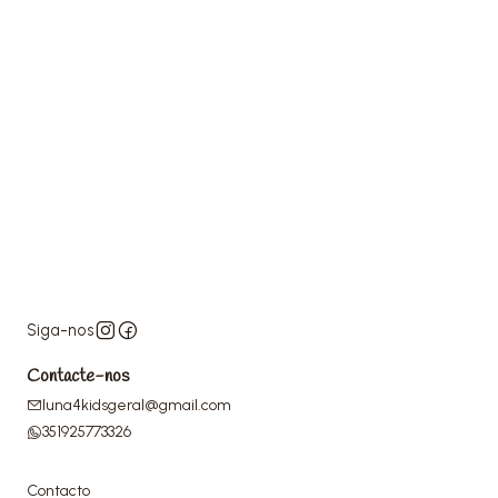
Siga-nos
Contacte-nos
luna4kidsgeral@gmail.com
351925773326
Contacto