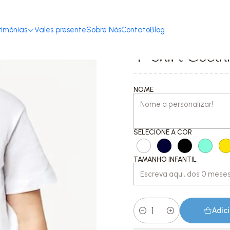
Início
T-shirts com Mensagem
Páscoa
T-shirt Coelhinha
rimónias
Vales presente
Sobre Nós
Contato
Blog
|
T-shirt Coelh
NOME
SELECIONE A COR
TAMANHO INFANTIL
Adici
Quantidade