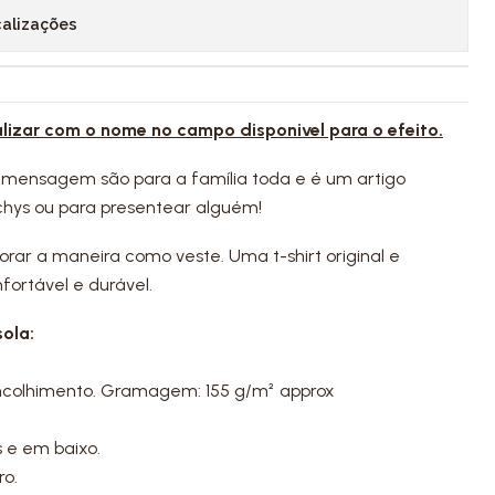
calizações
alizar com o nome no campo disponivel para o efeito.
 mensagem são para a família toda e é um artigo
chys ou para presentear alguém!
dorar a maneira como veste. Uma t-shirt original e
fortável e durável.
ola:
ncolhimento. Gramagem: 155 g/m² approx
 e em baixo.
ro.