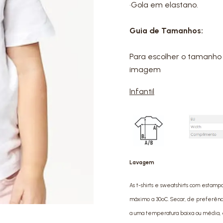
•Gola em elastano.
Guia de Tamanhos:
Para escolher o tamanho 
imagem
Infantil
Lavagem
As t-shirts e sweatshirts com estamp
máximo a 30ºC. Secar, de preferência 
a uma temperatura baixa ou média, e