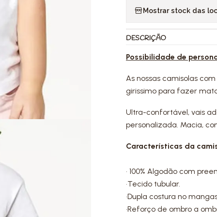
Mostrar stock das lo
DESCRIÇÃO
Possibilidade de person
As nossas camisolas com
girissimo para fazer mat
Ultra-confortável, vais a
personalizada. Macia, con
Características da camis
• 100% Algodão com pree
•Tecido tubular.
•Dupla costura no mangas
•Reforço de ombro a omb