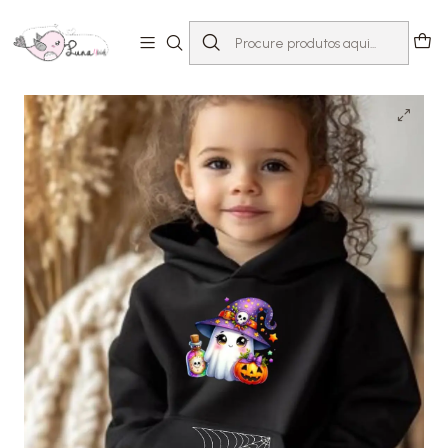
Início
T-shirts com Mensagem
Halloween
Sweatshirt Fantasminha e Poção