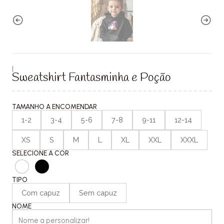
|
Sweatshirt Fantasminha e Poção
TAMANHO A ENCOMENDAR
1-2
3-4
5-6
7-8
9-11
12-14
XS
S
M
L
XL
XXL
XXXL
SELECIONE A COR
TIPO
Com capuz
Sem capuz
NOME