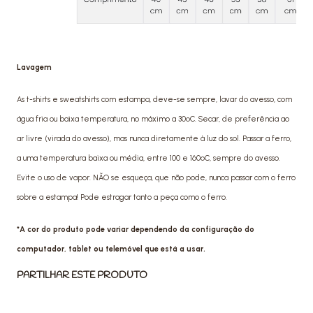
Lavagem
As t-shirts e sweatshirts com estampa, deve-se sempre, lavar do avesso, com
água fria ou baixa temperatura, no máximo a 30ºC. Secar, de preferência ao
ar livre (virada do avesso), mas nunca diretamente à luz do sol. Passar a ferro,
a uma temperatura baixa ou média, entre 100 e 160ºC, sempre do avesso.
Evite o uso de vapor. NÃO se esqueça, que não pode, nunca passar com o ferro
sobre a estampa! Pode estragar tanto a peça como o ferro.
*A cor do produto pode variar dependendo da configuração do
computador, tablet ou telemóvel que está a usar.
PARTILHAR ESTE PRODUTO