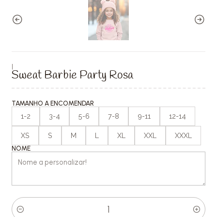
|
Sweat Barbie Party Rosa
TAMANHO A ENCOMENDAR
1-2
3-4
5-6
7-8
9-11
12-14
XS
S
M
L
XL
XXL
XXXL
NOME
Quantidade