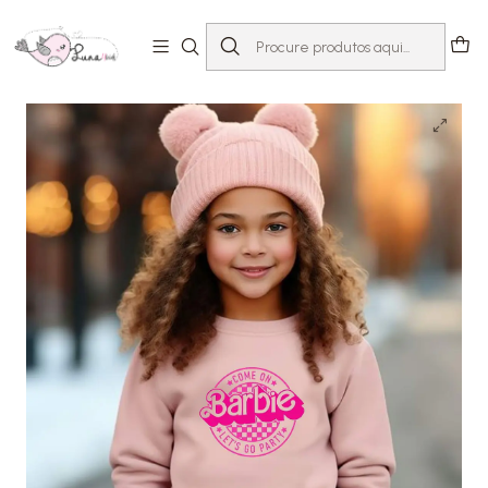
Início
T-shirts com Mensagem
Dia-a-dia
Sweat Barbie Party Rosa