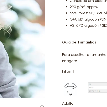
Canelado em elastano 
290 g/m² approx.
65% Poliéster / 35% 
GM: 61% algodón /31% 
AS: 67% algodón / 31%
Guia de Tamanhos:
Para escolher o tamanho 
imagem
Infantil
Adulto