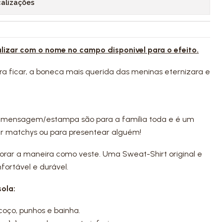
calizações
alizar com o nome no campo disponivel para o efeito.
ara ficar, a boneca mais querida das meninas eternizara e
 mensagem/estampa são para a família toda e é um
zer matchys ou para presentear alguém!
adorar a maneira como veste. Uma Sweat-Shirt original e
fortável e durável.
ola:
coço, punhos e bainha.