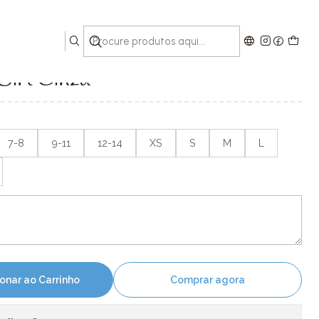
Girl Cinza
7-8
9-11
12-14
XS
S
M
L
onar ao Carrinho
Comprar agora