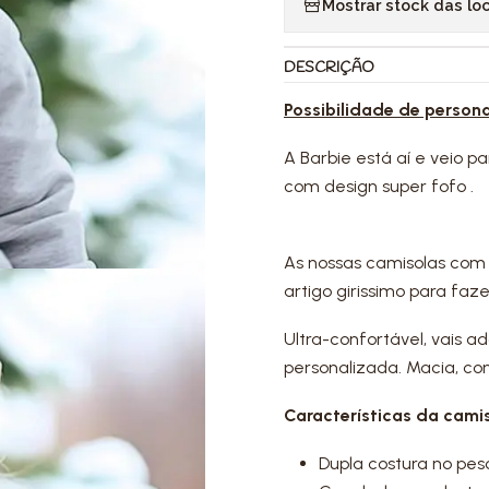
Mostrar stock das lo
DESCRIÇÃO
Possibilidade de person
A Barbie está aí e veio p
com design super fofo .
As nossas camisolas com
artigo girissimo para fa
Ultra-confortável, vais 
personalizada. Macia, con
Características da camis
Dupla costura no pes