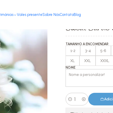
Início
T-shirts com Mensagem
Dia-a-dia
Sweat Barbie Girl Cinza
rimónias
Vales presente
Sobre Nós
Contato
Blog
|
Sweat Barbie 
TAMANHO A ENCOMENDAR
1-2
3-4
5-6
XL
XXL
XXXL
NOME
Adici
Quantidade