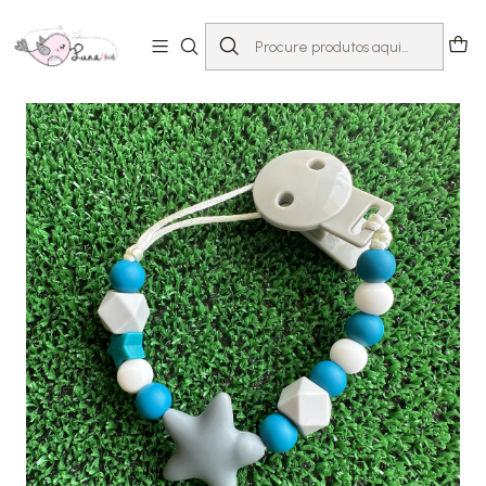
Início
Loja
Acessórios
Prende-chupeta
Prende chupeta mordedor silicone | verde