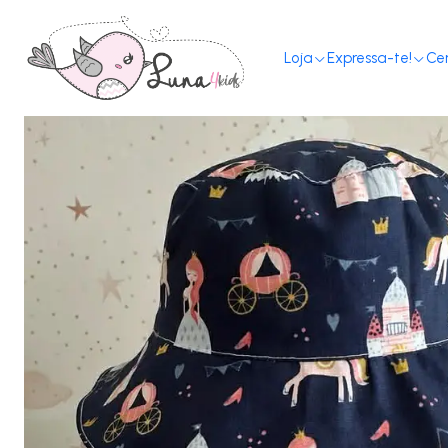
Loja
Expressa-te!
Ce