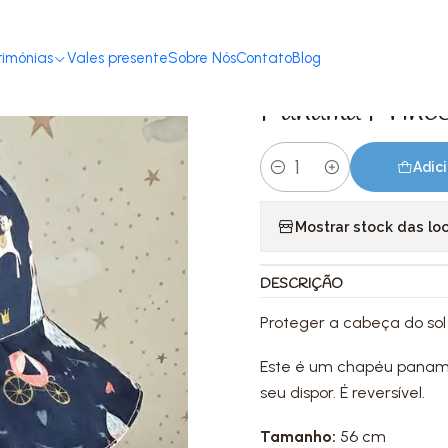
Início
Loja
Acessórios
Chapéus & Panamás
Panamá Princesas | 52
rimónias
Vales presente
Sobre Nós
Contato
Blog
|
Panamá Prince
Adici
Quantidade
Mostrar stock das lo
DESCRIÇÃO
Proteger a cabeça do sol
Este é um chapéu panamá
seu dispor. É reversível.
Tamanho:
56 cm