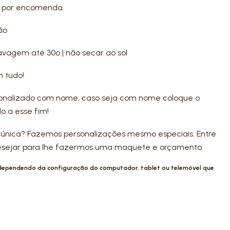
s por encomenda.
ão
avagem até 30º | não secar ao sol
 tudo!
onalizado com nome, caso seja com nome coloque o
 a esse fim!
 única? Fazemos personalizações mesmo especiais. Entre
esejar para lhe fazermos uma maquete e orçamento.
 dependendo da configuração do computador, tablet ou telemóvel que