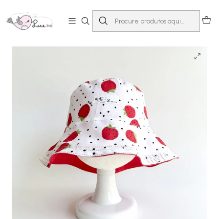
Início
Loja
Acessórios
Chapéus & Panamás
Panamá Morango | 56