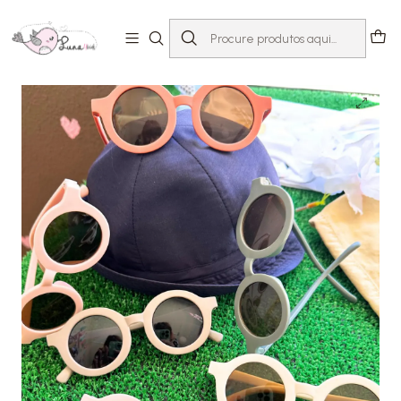
Início
Loja
Acessórios
Óculos de Sol
Óculos de Sol Redondos