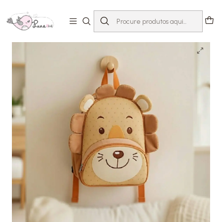
Início
Loja
Acessórios
Mochilas & Estojos
Mochila Leãozinho