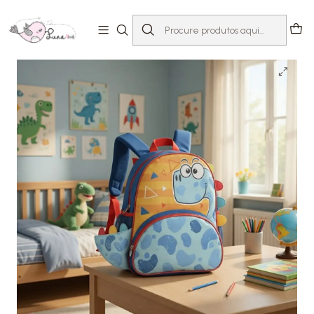
Início
Loja
Acessórios
Mochilas & Estojos
Mochila Dino