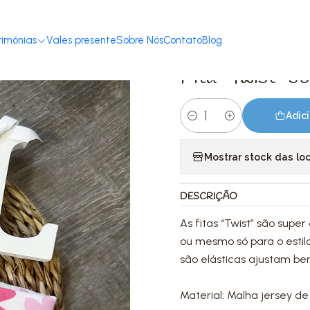
Início
Loja
Acessórios
Ganchos & Fitas
Fita “Twist” Joana Flor | 6-12
rimónias
Vales presente
Sobre Nós
Contato
Blog
|
Fita “Twist” J
Adici
Quantidade
Mostrar stock das lo
DESCRIÇÃO
As fitas “Twist” são supe
ou mesmo só para o estil
são elásticas ajustam b
Material: Malha jersey de