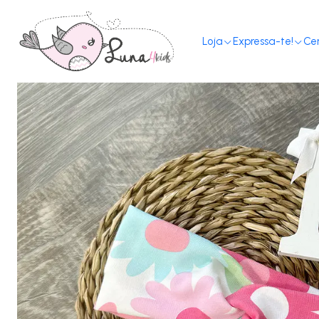
Loja
Expressa-te!
Ce