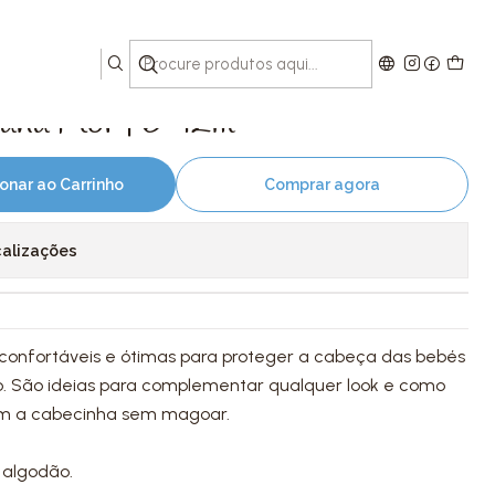
m
oana Flor | 6-12m
onar ao Carrinho
Comprar agora
calizações
r confortáveis e ótimas para proteger a cabeça das bebés
o. São ideias para complementar qualquer look e como
em a cabecinha sem magoar.
 algodão.