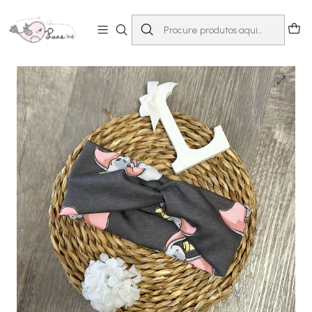
Início
Loja
Acessórios
Ganchos & Fitas
Fita “Twist” Dumbo| 6-12m