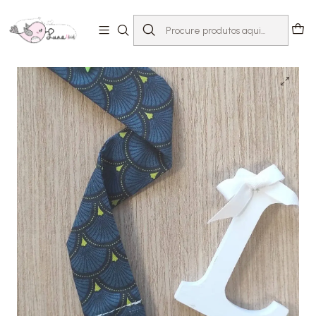
Início
Loja
Acessórios
Prende-chupeta
Fita-chupeta Pavão