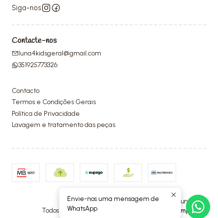
Siga-nos
Contacte-nos
luna4kidsgeral@gmail.com
351925773326
Contacto
Termos e Condições Gerais
Política de Privacidade
Lavagem e tratamento das peças
Envie-nos uma mensagem de
2026 Luna4Kids.
WhatsApp
Todos os Direitos Reservados.
Com tecnologia Jumpseller
.