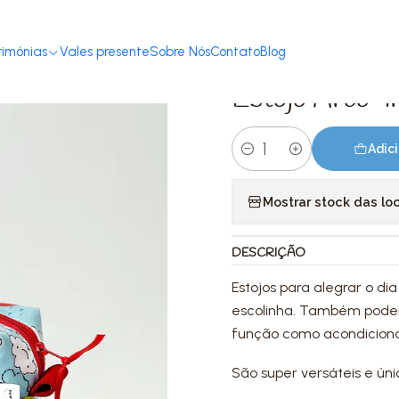
Início
Loja
Acessórios
Mochilas & Estojos
Estojo Arco-íris
rimónias
Vales presente
Sobre Nós
Contato
Blog
|
Estojo Arco-ír
Adici
Quantidade
Mostrar stock das lo
DESCRIÇÃO
Estojos para alegrar o di
escolinha. Também podem
função como acondiciona
São super versáteis e úni