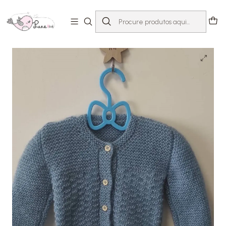
Início
Loja
Bebé 0-24 meses
Casacos e coletes
Casaquinho de Malha Azul Ganga