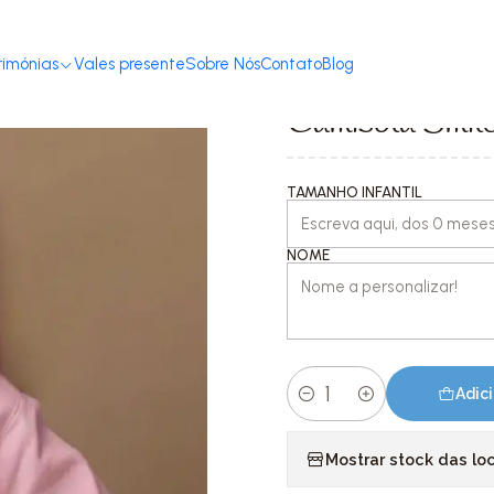
Início
Loja
S. Valentim
Camisola Smile Amor
rimónias
Vales presente
Sobre Nós
Contato
Blog
|
Camisola Smil
TAMANHO INFANTIL
NOME
Adici
Quantidade
Mostrar stock das lo