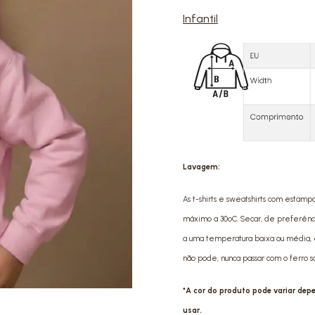
Infantil
Lavagem:
As t-shirts e sweatshirts com estamp
máximo a 30ºC. Secar, de preferência 
a uma temperatura baixa ou média, e
não pode, nunca passar com o ferro 
*A cor do produto pode variar de
usar.