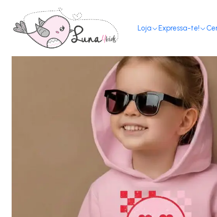
Loja
Expressa-te!
Ce