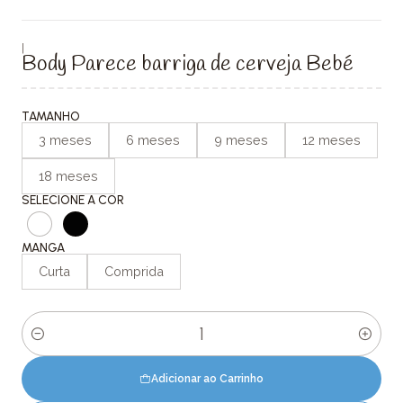
|
Body Parece barriga de cerveja Bebé
TAMANHO
3 meses
6 meses
9 meses
12 meses
18 meses
SELECIONE A COR
MANGA
Curta
Comprida
Quantidade
Adicionar ao Carrinho