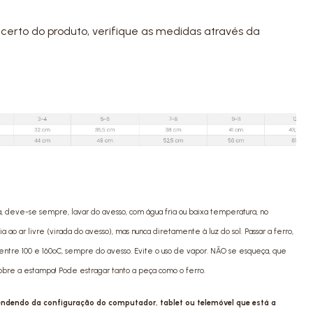
certo do produto, verifique as medidas através da
a, deve-se sempre, lavar do avesso, com água fria ou baixa temperatura, no
ao ar livre (virada do avesso), mas nunca diretamente à luz do sol. Passar a ferro,
ntre 100 e 160ºC, sempre do avesso. Evite o uso de vapor. NÃO se esqueça, que
sobre a estampa! Pode estragar tanto a peça como o ferro.
pendendo da configuração do computador, tablet ou telemóvel que está a