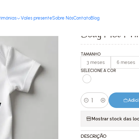
T-shirts com Mensagem
Dia da Criança
Body Meu Primeiro Dia das 
rimónias
Vales presente
Sobre Nós
Contato
Blog
|
Body Meu Prim
TAMANHO
3 meses
6 meses
SELECIONE A COR
Adici
Quantidade
Mostrar stock das lo
DESCRIÇÃO