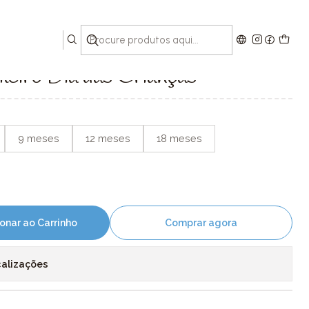
Crianças
eiro Dia das Crianças
9 meses
12 meses
18 meses
onar ao Carrinho
Comprar agora
calizações