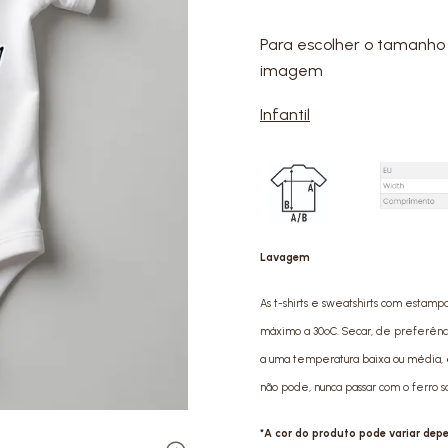
Para escolher o tamanho 
imagem
Infantil
Lavagem
As t-shirts e sweatshirts com estamp
máximo a 30ºC. Secar, de preferência 
a uma temperatura baixa ou média, e
não pode, nunca passar com o ferro 
*A cor do produto pode variar de