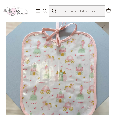
Início
Loja
Acessórios
Babetes
Babete Papa Princesas