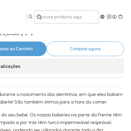
Rosa | M
onar ao Carrinho
Comprar agora
calizações
 durante o nascimento dos dentinhos, em que eles babam
abete! São também ótimos para a hora do comer.
l do seu bebé. Os nossos babetes na parte da frente têm
mpado e por trás têm turco impermeável respirável,
veis, podendo ser utilizados durante todo o dia.