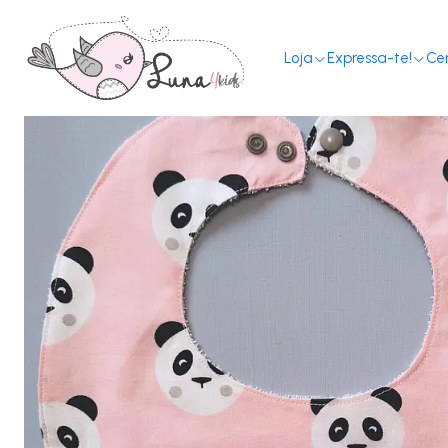
Loja
Expressa-te!
Ce