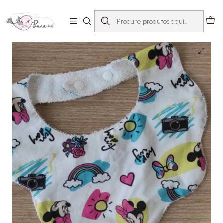
Início
Loja
Acessórios
Babetes
Babete Minnie Arco-Íris