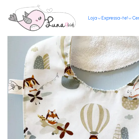
Loja
Expressa-te!
Ce