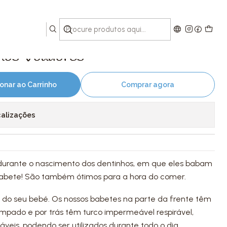
hos Voadores
onar ao Carrinho
Comprar agora
calizações
 durante o nascimento dos dentinhos, em que eles babam
abete! São também ótimos para a hora do comer.
l do seu bebé. Os nossos babetes na parte da frente têm
mpado e por trás têm turco impermeável respirável,
veis, podendo ser utilizados durante todo o dia.