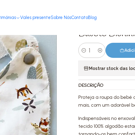
Início
Loja
Acessórios
Babetes
Babete Bichinhos Voadores
rimónias
Vales presente
Sobre Nós
Contato
Blog
|
Babete Bichin
Adici
Quantidade
Mostrar stock das lo
DESCRIÇÃO
Proteja a roupa do bebé
mais, com um adorável b
Indispensáveis no enxova
tecido 100% algodão esta
tornando-os bem confortá