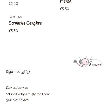
Menta
€5,50
€5,50
|
Luna4Kids
Scrunchie Gengibre
€5,50
Siga-nos
Contacte-nos
luna4kidsgeral@gmail.com
351925773326