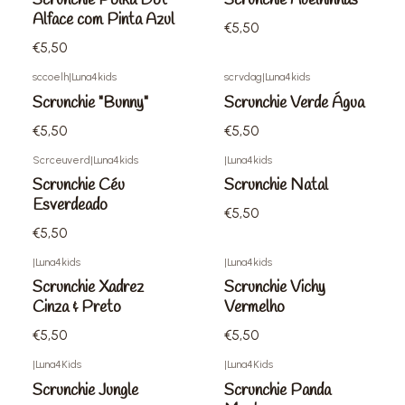
Scrunchie Polka Dot
Scrunchie Abelhinhas
Alface com Pinta Azul
€5,50
€5,50
sccoelh
|
Luna4kids
scrvdag
|
Luna4kids
Scrunchie "Bunny"
Scrunchie Verde Água
€5,50
€5,50
Scrceuverd
|
Luna4kids
|
Luna4kids
Scrunchie Céu
Scrunchie Natal
Esverdeado
€5,50
€5,50
|
Luna4kids
|
Luna4kids
Scrunchie Xadrez
Scrunchie Vichy
Cinza & Preto
Vermelho
€5,50
€5,50
|
Luna4Kids
|
Luna4Kids
Scrunchie Jungle
Scrunchie Panda