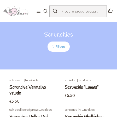
Início
Loja
Acessórios
Scrunchies
Scrunchies
Filtros
schieverm
|
Luna4kids
schielam
|
Luna4kids
Scrunchie Vermelho
Scrunchie "Lamas"
veludo
€5,50
€5,50
schiepolkdotalfpinaz
|
Luna4kids
schieabelhi
|
Luna4kids